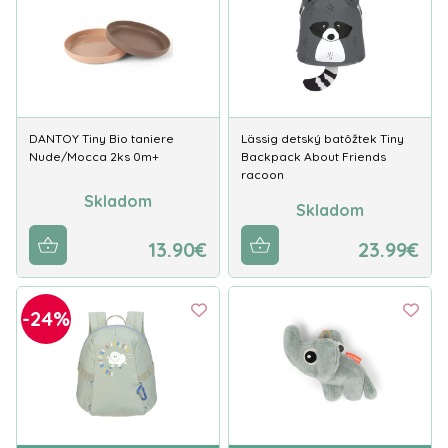
DANTOY Tiny Bio taniere
Lässig detský batôžtek Tiny
Nude/Mocca 2ks 0m+
Backpack About Friends
racoon
Skladom
Skladom
13.90€
23.99€
-24%