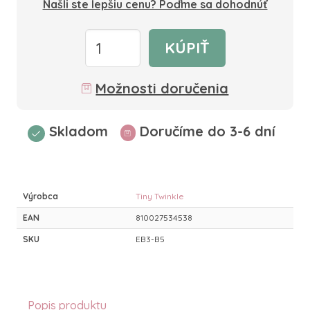
Našli ste lepšiu cenu? Poďme sa dohodnúť
KÚPIŤ
Možnosti doručenia
Skladom
Doručíme do 3-6 dní
Výrobca
Tiny Twinkle
EAN
810027534538
SKU
EB3-B5
Popis produktu