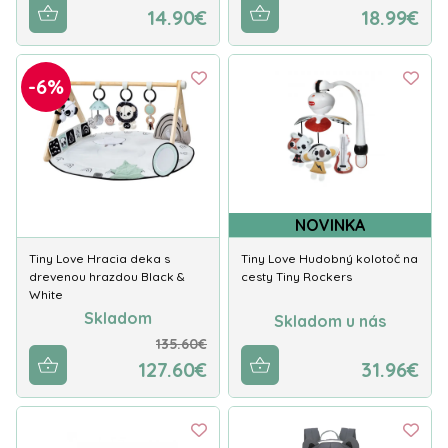
14.90€
18.99€
-6%
NOVINKA
Tiny Love Hracia deka s
Tiny Love Hudobný kolotoč na
drevenou hrazdou Black &
cesty Tiny Rockers
White
Skladom
Skladom u nás
135.60€
127.60€
31.96€