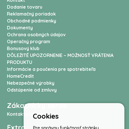
Kontakt
Dodanie tovaru
Reklamačný poriadok
Obchodné podmienky
Dokumenty
Ochrana osobných údajov
Operačný program
Bonusový klub
DÔLEŽITÉ UPOZORNENIE – MOŽNOSŤ VRÁTENIA
PRODUKTU
Informácie a poučenia pre spotrebiteľa
HomeCredit
Nebezpečné výrobky
Odstúpenie od zmluvy
Zákaznícky servis
Kontaktujte nás
Cookies
Extra
Pre správnu funkčnosť stránky,