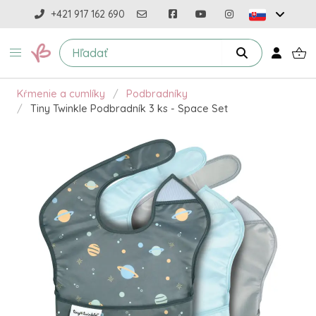
+421 917 162 690
Kŕmenie a cumlíky
Podbradníky
Tiny Twinkle Podbradník 3 ks - Space Set