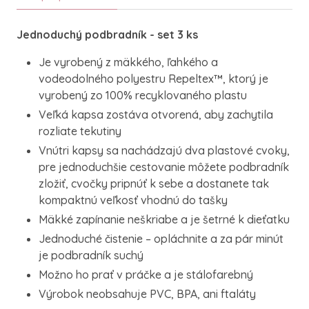
Jednoduchý podbradník - set 3 ks
Je vyrobený z mäkkého, ľahkého a
vodeodolného polyestru Repeltex™, ktorý je
vyrobený zo 100% recyklovaného plastu
Veľká kapsa zostáva otvorená, aby zachytila
rozliate tekutiny
Vnútri kapsy sa nachádzajú dva plastové cvoky,
pre jednoduchšie cestovanie môžete podbradník
zložiť, cvočky pripnúť k sebe a dostanete tak
kompaktnú veľkosť vhodnú do tašky
Mäkké zapínanie neškriabe a je šetrné k dieťatku
Jednoduché čistenie – opláchnite a za pár minút
je podbradník suchý
Možno ho prať v práčke a je stálofarebný
Výrobok neobsahuje PVC, BPA, ani ftaláty