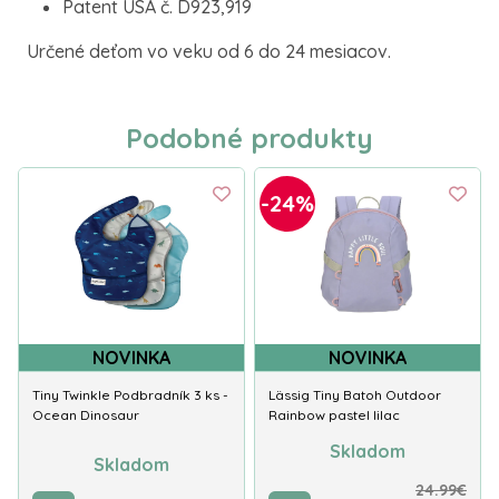
Patent USA č. D923,919
Určené deťom vo veku od 6 do 24 mesiacov.
Podobné produkty
-24%
NOVINKA
NOVINKA
Tiny Twinkle Podbradník 3 ks -
Lässig Tiny Batoh Outdoor
Ocean Dinosaur
Rainbow pastel lilac
Skladom
Skladom
24.99€