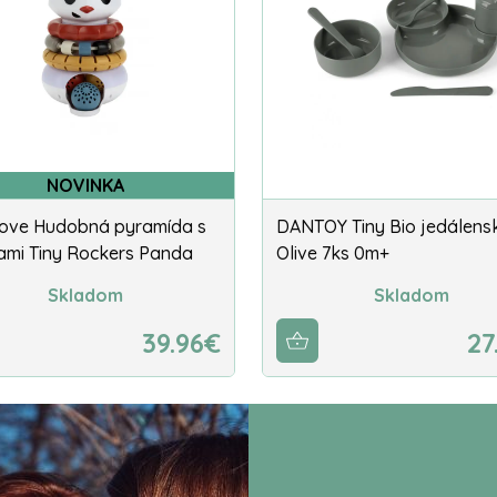
NOVINKA
Love Hudobná pyramída s
DANTOY Tiny Bio jedálens
ami Tiny Rockers Panda
Olive 7ks 0m+
Skladom
Skladom
39.96€
27