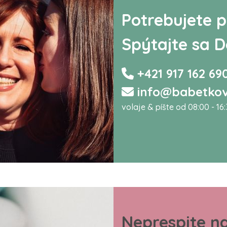
Potrebujete p
Spýtajte sa D
+421 917 162 69
info@babetkov
volaje & píšte od 08:00 - 16
Neprespite n