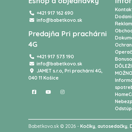
Eshop a objednávky
Info
Kontak
+421 917 162 690
Dodani
info@babetkovo.sk
Reklam
Obchod
Predajňa Pri prachárni
Dokum
4G
Ochran
Operač
+421 917 573 190
Bonuso
info@babetkovo.sk
DÔLEŽI
JAMET s.r.o,
Pri prachárni 4G,
MOŽNO
040 11 Košice
Informá
spotreb
HomeCr
Nebezp
Odstúp
Babetkovo.sk © 2026 -
Kočíky
,
autosedačky
,