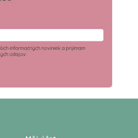
šich informačných noviniek a prijímam
ých údajov.