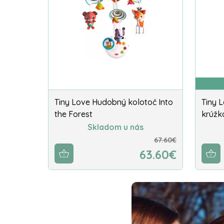
Tiny Love Hudobný kolotoč Into
Tiny 
the Forest
krúžk
Skladom u nás
67.60€
63.60€