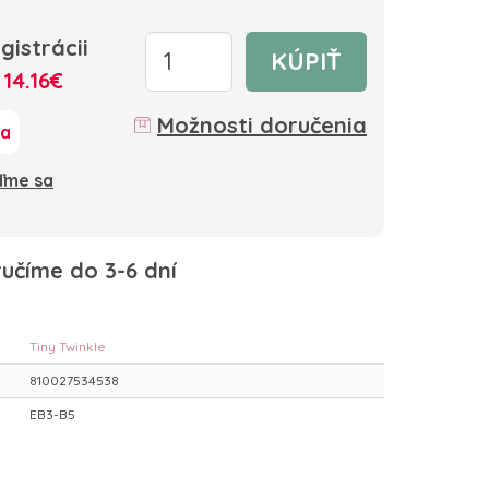
gistrácii
KÚPIŤ
:
14.16€
Možnosti doručenia
ka
oďme sa
učíme do 3-6 dní
Tiny Twinkle
810027534538
EB3-B5