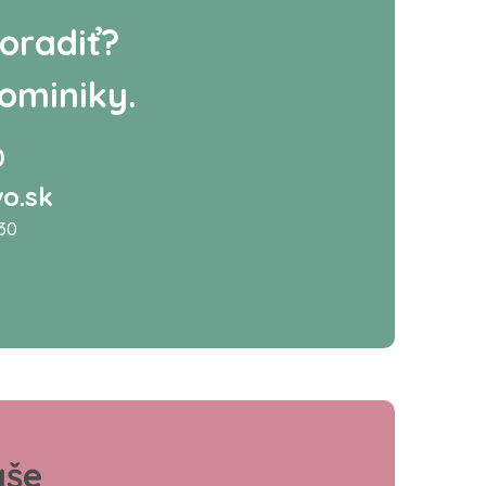
oradiť?
ominiky.
0
o.sk
:30
aše