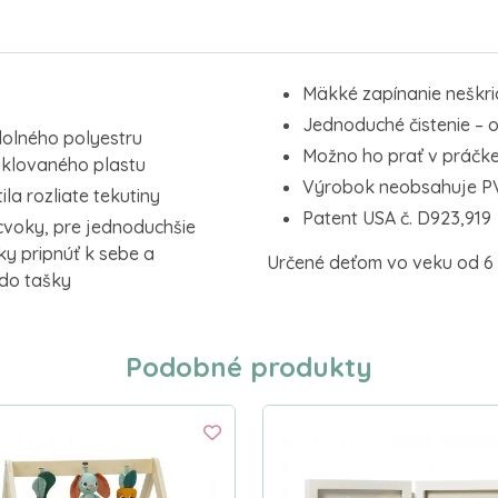
Mäkké zapínanie neškria
Jednoduché čistenie – o
olného polyestru
Možno ho prať v práčke
yklovaného plastu
Výrobok neobsahuje PVC
a rozliate tekutiny
Patent USA č. D923,919
cvoky, pre jednoduchšie
ky pripnúť k sebe a
Určené deťom vo veku od 6 
do tašky
Podobné produkty