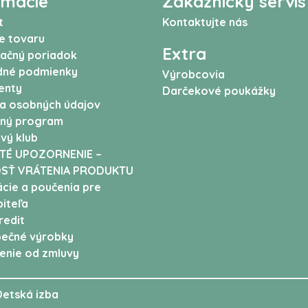
rmácie
Zákaznícky servis
t
Kontaktujte nás
e tovaru
Extra
ačný poriadok
né podmienky
Výrobcovia
enty
Darčekové poukážky
a osobných údajov
ný program
vý klub
TÉ UPOZORNENIE –
SŤ VRÁTENIA PRODUKTU
cie a poučenia pre
iteľa
edit
ečné výrobky
enie od zmluvy
Detská izba