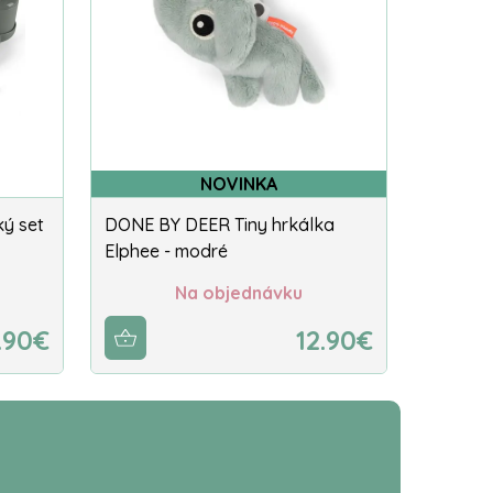
NOVINKA
ký set
DONE BY DEER Tiny hrkálka
Elphee - modré
Na objednávku
.90€
12.90€