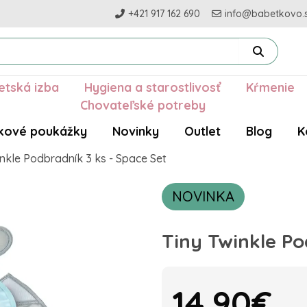
+421 917 162 690
info@babetkovo.
etská izba
Hygiena a starostlivosť
Kŕmenie
Chovateľské potreby
kové poukážky
Novinky
Outlet
Blog
K
inkle Podbradník 3 ks - Space Set
NOVINKA
Tiny Twinkle Po
14.90€