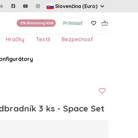
Slovenčina (Euro)
sk
Prihlásiť
-5% Bonusový klub
Hračky
Textil
Bezpečnosť
onfigurátory
dbradník 3 ks - Space Set