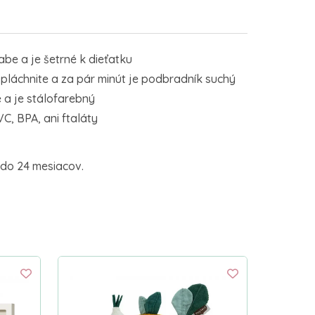
be a je šetrné k dieťatku
pláchnite a za pár minút je podbradník suchý
 a je stálofarebný
, BPA, ani ftaláty
do 24 mesiacov.