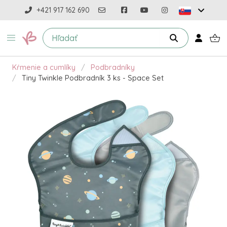
+421 917 162 690
Kŕmenie a cumlíky
Podbradníky
Tiny Twinkle Podbradník 3 ks - Space Set