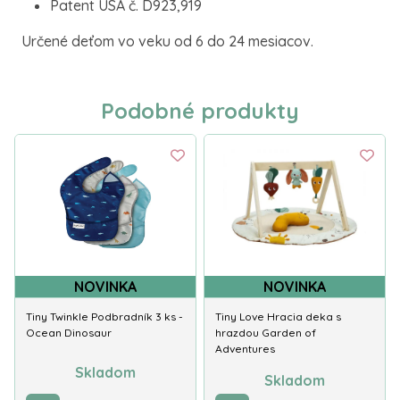
Patent USA č. D923,919
Určené deťom vo veku od 6 do 24 mesiacov.
Podobné produkty
NOVINKA
NOVINKA
Tiny Twinkle Podbradník 3 ks -
Tiny Love Hracia deka s
Ocean Dinosaur
hrazdou Garden of
Adventures
Skladom
Skladom