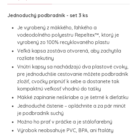
Jednoduchý podbradník - set 3 ks
Je vyrobený z mäkkého, ľahkého a
vodeodolného polyestru Repeltex™, ktorý je
vyrobený zo 100% recyklovaného plastu
Veľká kapsa zostáva otvorená, aby zachytila
rozliate tekutiny
Vnútri kapsy sa nachádzajú dva plastové cvoky,
pre jednoduchšie cestovanie môžete podbradník
zložiť, cvočky pripnúť k sebe a dostanete tak
kompaktnú veľkosť vhodnú do tašky
Mäkké zapínanie neškriabe a je šetrné k dieťatku
Jednoduché čistenie – opláchnite a za pár minút
je podbradník suchý
Možno ho prať v práčke a je stálofarebný
Výrobok neobsahuje PVC, BPA, ani ftaláty