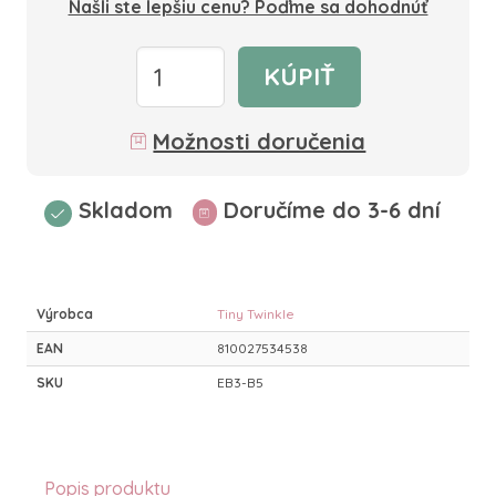
Našli ste lepšiu cenu? Poďme sa dohodnúť
KÚPIŤ
Možnosti doručenia
Skladom
Doručíme do 3-6 dní
Výrobca
Tiny Twinkle
EAN
810027534538
SKU
EB3-B5
Popis produktu