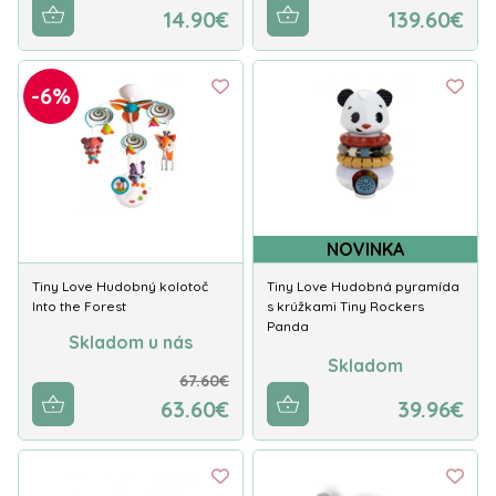
14.90€
139.60€
-6%
NOVINKA
Tiny Love Hudobný kolotoč
Tiny Love Hudobná pyramída
Into the Forest
s krúžkami Tiny Rockers
Panda
Skladom u nás
Skladom
67.60€
63.60€
39.96€