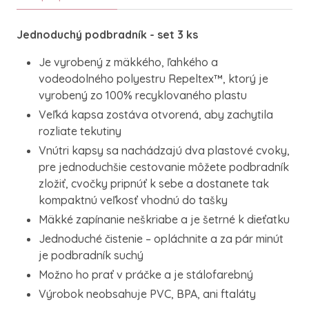
Jednoduchý podbradník - set 3 ks
Je vyrobený z mäkkého, ľahkého a
vodeodolného polyestru Repeltex™, ktorý je
vyrobený zo 100% recyklovaného plastu
Veľká kapsa zostáva otvorená, aby zachytila
rozliate tekutiny
Vnútri kapsy sa nachádzajú dva plastové cvoky,
pre jednoduchšie cestovanie môžete podbradník
zložiť, cvočky pripnúť k sebe a dostanete tak
kompaktnú veľkosť vhodnú do tašky
Mäkké zapínanie neškriabe a je šetrné k dieťatku
Jednoduché čistenie – opláchnite a za pár minút
je podbradník suchý
Možno ho prať v práčke a je stálofarebný
Výrobok neobsahuje PVC, BPA, ani ftaláty