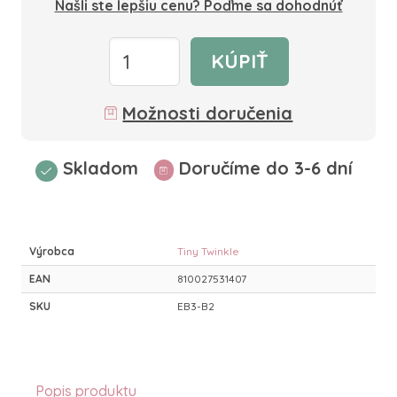
Našli ste lepšiu cenu? Poďme sa dohodnúť
KÚPIŤ
Možnosti doručenia
Skladom
Doručíme do 3-6 dní
Výrobca
Tiny Twinkle
EAN
810027531407
SKU
EB3-B2
Popis produktu