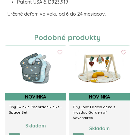
Patent USA č. D923,919
Určené deťom vo veku od 6 do 24 mesiacov.
Podobné produkty
NOVINKA
NOVINKA
Tiny Twinkle Podbradník 3 ks -
Tiny Love Hracia deka s
Space Set
hrazdou Garden of
Adventures
Skladom
Skladom